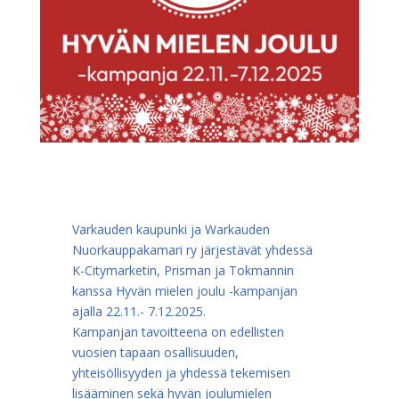
Varkauden kaupunki ja Warkauden
Nuorkauppakamari ry järjestävät yhdessä
K-Citymarketin, Prisman ja Tokmannin
kanssa Hyvän mielen joulu -kampanjan
ajalla 22.11.- 7.12.2025.
Kampanjan tavoitteena on edellisten
vuosien tapaan osallisuuden,
yhteisöllisyyden ja yhdessä tekemisen
lisääminen sekä hyvän joulumielen