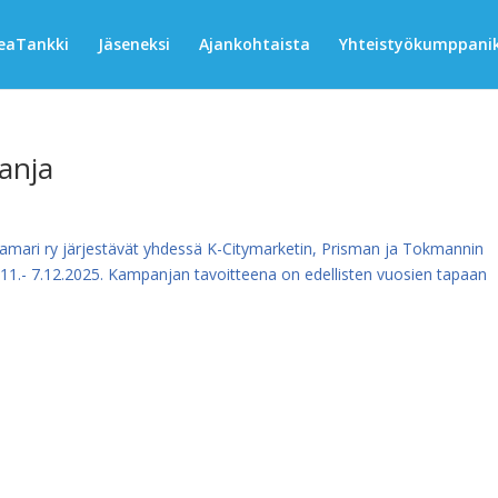
eaTankki
Jäseneksi
Ajankohtaista
Yhteistyökumppanik
anja
ari ry järjestävät yhdessä K-Citymarketin, Prisman ja Tokmannin
11.- 7.12.2025. Kampanjan tavoitteena on edellisten vuosien tapaan