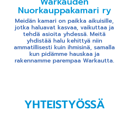
Warkauden
Nuorkauppakamari ry
Meidän kamari on paikka aikuisille,
jotka haluavat kasvaa, vaikuttaa ja
tehdä asioita yhdessä. Meitä
yhdistää halu kehittyä niin
ammatillisesti kuin ihmisinä, samalla
kun pidämme hauskaa ja
rakennamme parempaa Warkautta.
YHTEISTYÖSSÄ