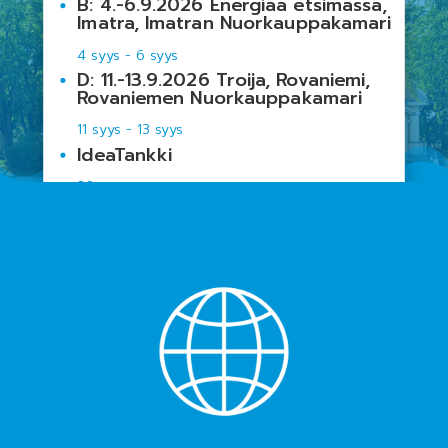
B: 4.-6.9.2026 Energiaa etsimässä,
Imatra, Imatran Nuorkauppakamari
4 syys
-
6 syys
D: 11.-13.9.2026 Troija, Rovaniemi,
Rovaniemen Nuorkauppakamari
11 syys
-
13 syys
IdeaTankki
26 syys