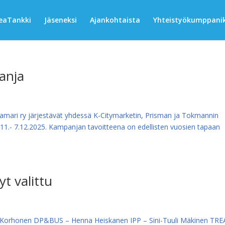
eaTankki
Jäseneksi
Ajankohtaista
Yhteistyökumppanik
anja
ari ry järjestävät yhdessä K-Citymarketin, Prisman ja Tokmannin
11.- 7.12.2025. Kampanjan tavoitteena on edellisten vuosien tapaan
t valittu
lla Korhonen DP&BUS – Henna Heiskanen IPP – Sini-Tuuli Mäkinen TRE