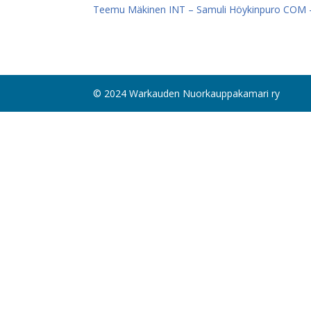
Teemu Mäkinen INT – Samuli Höykinpuro COM – 
© 2024 Warkauden Nuorkauppakamari ry