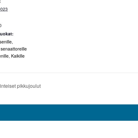
:
2023
0
uokat:
senille,
 senaattoreille
nille
,
Kaikille
teiset pikkujoulut