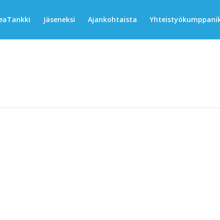
eaTankki
Jäseneksi
Ajankohtaista
Yhteistyökumppanik