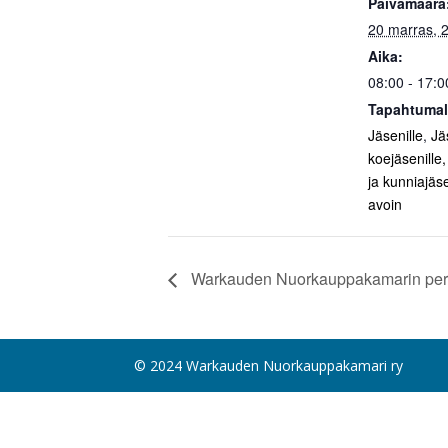
Päivämäärä
20 marras, 
Aika:
08:00 - 17:0
Tapahtumal
Jäsenille
,
Jä
koejäsenille,
ja kunniajäse
avoin
Warkauden Nuorkauppakamarin perin
© 2024 Warkauden Nuorkauppakamari ry