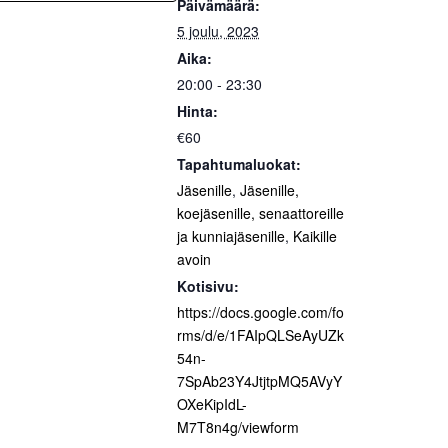
Päivämäärä:
5 joulu, 2023
Aika:
20:00 - 23:30
Hinta:
€60
Tapahtumaluokat:
Jäsenille
,
Jäsenille,
koejäsenille, senaattoreille
ja kunniajäsenille
,
Kaikille
avoin
Kotisivu:
https://docs.google.com/fo
rms/d/e/1FAIpQLSeAyUZk
54n-
7SpAb23Y4JtjtpMQ5AVyY
OXeKipIdL-
M7T8n4g/viewform