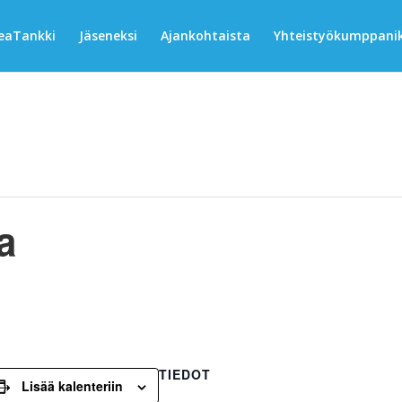
eaTankki
Jäseneksi
Ajankohtaista
Yhteistyökumppanik
a
TIEDOT
Lisää kalenteriin