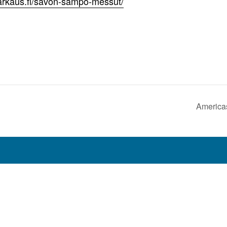
warkaus.fi/savon-sampo-messut/
Americas