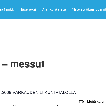
eaTankki
Jäseneksi
Ajankohtaista
Yhteistyökumppanik
 – messut
.2026 VARKAUDEN LIIKUNTATALOLLA
Lisää kalent