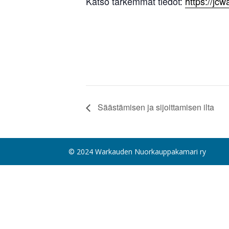
Katso tarkemmat tiedot:
https://jc
Säästämisen ja sijoittamisen ilta
© 2024 Warkauden Nuorkauppakamari ry