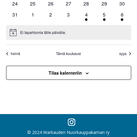
0
0
0
0
0
0
0
24
25
26
27
28
29
30
tapahtumat
tapahtumat
tapahtumat
tapahtumat
tapahtumat
tapahtumat
tapahtu
0
0
0
0
1
1
1
31
1
2
3
4
5
6
tapahtumat
tapahtumat
tapahtumat
tapahtumat
tapahtuma
tapahtuma
tapaht
Ei tapahtumia tälle päivälle.
Notice
heinä
Tämä kuukausi
syys
Tilaa kalenteriin
© 2024 Warkauden Nuorkauppakamari ry