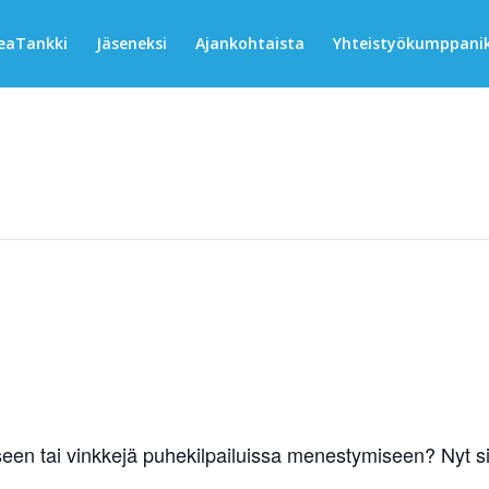
eaTankki
Jäseneksi
Ajankohtaista
Yhteistyökumppanik
seen tai vinkkejä puhekilpailuissa menestymiseen? Nyt si