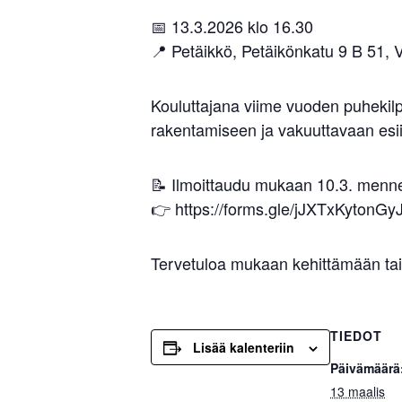
📅 13.3.2026 klo 16.30
📍 Petäikkö, Petäikönkatu 9 B 51, 
Kouluttajana viime vuoden puhekil
rakentamiseen ja vakuuttavaan esi
📝 Ilmoittaudu mukaan 10.3. menn
👉 https://forms.gle/jJXTxKytonG
Tervetuloa mukaan kehittämään tait
TIEDOT
Lisää kalenteriin
Päivämäärä
13 maalis