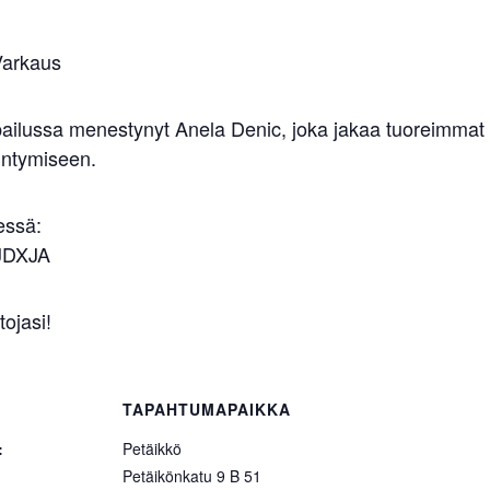
Varkaus
pailussa menestynyt Anela Denic, joka jakaa tuoreimmat
intymiseen.
essä:
yJDXJA
ojasi!
TAPAHTUMAPAIKKA
:
Petäikkö
Petäikönkatu 9 B 51